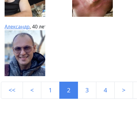
Александр
, 40 лет
<<
<
1
2
3
4
>