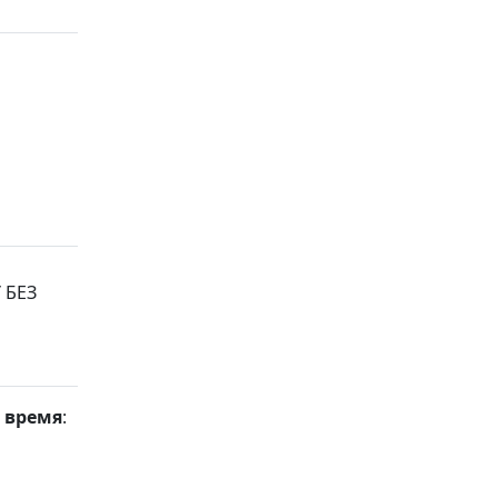
 время
: