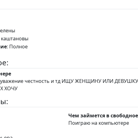
 зелены
: каштановы
ние
: Полное
е:
нере
честность и тд ИЩУ ЖЕНЩИНУ ИЛИ ДЕВУШКУ БЕЗ
СВОИХ ХОЧУ
ы:
Чем займется в свободное
и
Поиграю на компьютере
рьера