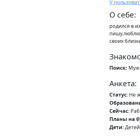
O себе:
родился в и
пишу.люблю 
своих близк
Знакомс
Поиск:
Мужч
Анкета:
Статус
: Не 
Образован
Сейчас
: Ра
Планы на 
Дети
: Детей