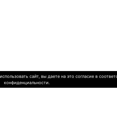
спользовать сайт, вы даете на это согласие в соответ
конфиденциальности.
олетней историей и заслуженной надежной репутацией. Со дн
многие десятки тысяч пар и уже много лет живут в счастли
НЯЕМ СЕРДЦА. И это доказано временем.