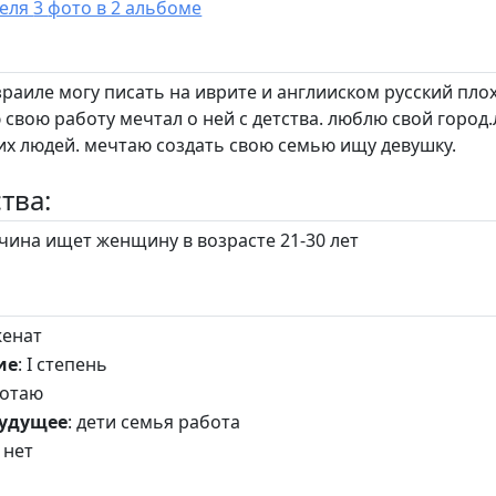
У пользователя 3 фото в 2 альбоме
зраиле могу писать на иврите и англииском русский пло
свою работу мечтал о ней с детства. люблю свой город
их людей. мечтаю создать свою семью ищу девушку.
тва:
ина ищет женщину в возрасте 21-30 лет
женат
ие
: I степень
ботаю
будущее
: дети семья работа
 нет