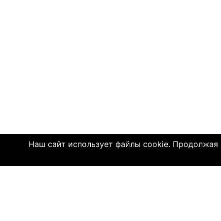
Наш сайт использует файлы cookie. Продолжая и
Click4.co.il - это сайт знакомств с мног
далеком 2004 году, здесь познакомились 
имеют детей. МЫ ДЕЙСТВИТЕЛЬНО СОЕДИ