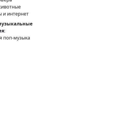
животные
 и интернет
музыкальные
ия
:
я поп-музыка