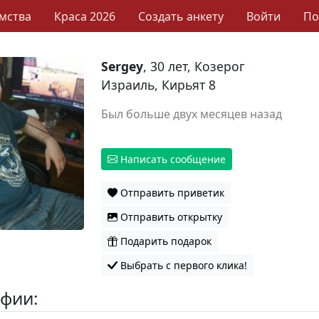
мства
Краса 2026
Создать анкету
Войти
П
Sergey
, 30 лет, Козерог
Израиль, Кирьят 8
Был больше двух месяцев назад
Написать сообщение
Отправить приветик
Отправить открытку
Подарить подарок
Выбрать с первого клика!
фии: