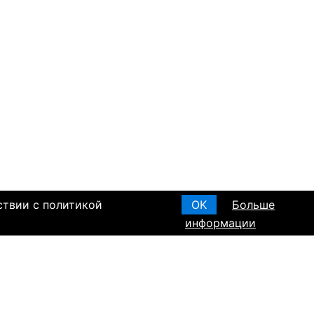
ствии с политикой
OK
Больше
информации
я основания, в
Создать анкету
вом браке и