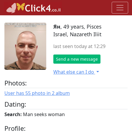
Ян
, 49 years, Pisces
Israel, Nazareth Iliit
last seen today at 12:29
Send a new message
What else can I do
Photos:
User has 55 photo in 2 album
Dating:
Search:
Man seeks woman
Profile: