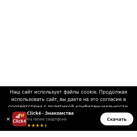
Наш сайт использует файлы cookie. Продолжая
использовать сайт, вы даете на это согласие в
соответствии с политикой конфиденциальности.
Click4 - Знакомства
OK
✕
Click4.co.il - это сайт знакомств с многолетней
Скачать
На твоём смартфоне
Больше информации
★★★★
★
историей и заслуженной надежной
репутацией. Со дня основания, в далеком