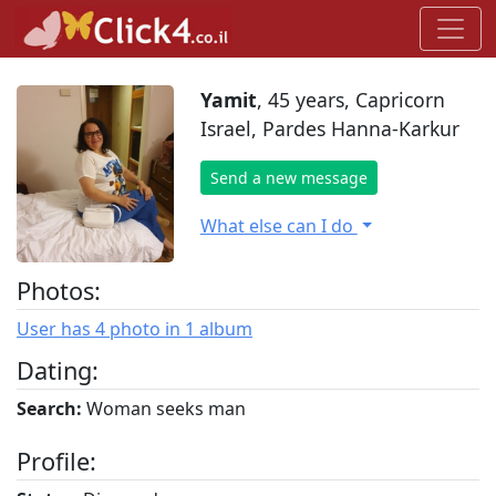
Yamit
, 45 years, Capricorn
Israel, Pardes Hanna-Karkur
Send a new message
What else can I do
Photos:
User has 4 photo in 1 album
Dating:
Search:
Woman seeks man
Profile: