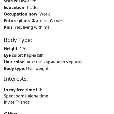
Status
: Divorced
Education
: Trades
Occupation now
: Work
Future plans
: Жить פשוט לחיות
Kids
: Yes, living with me
Body Type:
Height
: 176
Eye color
: Карие חום
Hair color
: חום שחור каричнево черный
Body type
: Overweight
Interests:
In my free time I'll
:
Spent some alone time
Invite Friends