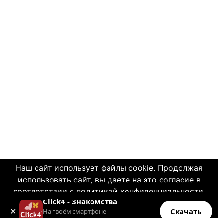
Наш сайт использует файлы cookie. Продолжая
использовать сайт, вы даете на это согласие в
соответствии с политикой конфиденциальности.
Click4 - Знакомства
OK
✕
Click4.co.il - is a social network with a long history
Скачать
На твоём смартфоне