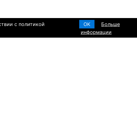
ствии с политикой
OK
Больше
информации
я основания, в
Создать анкету
вом браке и
T ПО РЕГИОНАМ
а в Израиле
а в Канаде
а в Германии