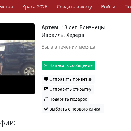
мства
Краса 2026
Создать анкету
Войти
П
Артем
, 18 лет, Близнецы
Израиль, Хедера
Была в течении месяца
Написать сообщение
Отправить приветик
Отправить открытку
Подарить подарок
Выбрать с первого клика!
фии: