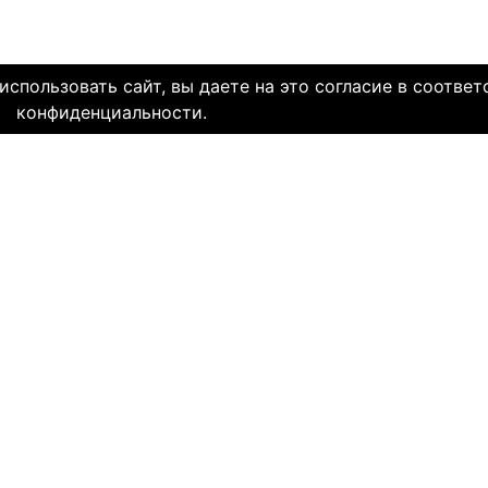
спользовать сайт, вы даете на это согласие в соответ
конфиденциальности.
олетней историей и заслуженной надежной репутацией. Со дн
многие десятки тысяч пар и уже много лет живут в счастли
НЯЕМ СЕРДЦА. И это доказано временем.
МЫ В СОЦ. СЕТЯХ
CLICK4.NE
льзования
-
Мы в Facebook
-
Знакомств
иальность
-
Мы в Twitter
-
Знакомств
SAE
-
Знакомств
ми
и
сайту
НА КАКОМ ЯЗЫКЕ