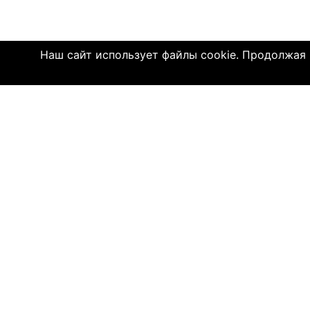
Наш сайт использует файлы cookie. Продолжая и
Click4.co.il - это сайт знакомств с мног
далеком 2004 году, здесь познакомились 
имеют детей. МЫ ДЕЙСТВИТЕЛЬНО СОЕДИ
© 2004—2026 Click4.co.il
О НАС
-
Правила по
-
Конфиденц
-
Политика C
-
Связь с на
-
О компани
-
Помощь по 