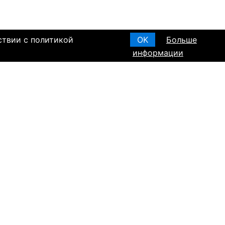
ствии с политикой
OK
Больше
информации
я основания, в
Создать анкету
вом браке и
T ПО РЕГИОНАМ
а в Израиле
а в Канаде
а в Германии