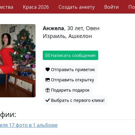
мства
Краса 2026
Создать анкету
Войти
П
Анжела
, 30 лет, Овен
Израиль, Ашкелон
Написать сообщение
Отправить приветик
Отправить открытку
Подарить подарок
Выбрать с первого клика!
фии:
У пользователя 17 фото в 1 альбоме