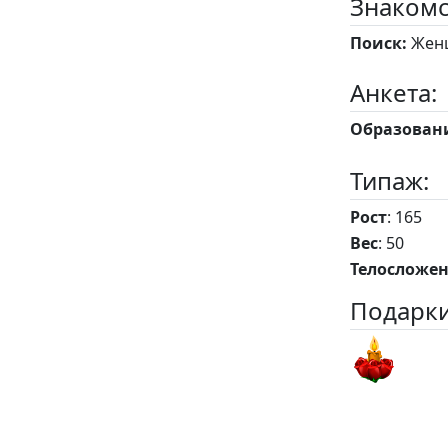
Знакомс
Поиск:
Женщ
Анкета:
Образован
Типаж:
Рост
: 165
Вес
: 50
Телосложе
Подарки