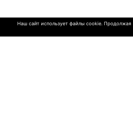
Наш сайт использует файлы cookie. Продолжая и
Click4.co.il - это сайт знакомств с мног
далеком 2004 году, здесь познакомились 
имеют детей. МЫ ДЕЙСТВИТЕЛЬНО СОЕДИ
© 2004—2026 Click4.co.il
О НАС
-
Правила по
-
Конфиденц
-
Политика C
-
Связь с на
-
О компани
-
Помощь по 