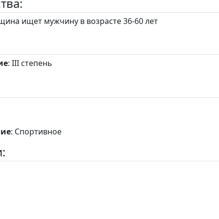
тва:
ина ищет мужчину в возрасте 36-60 лет
ие
: III степень
ние
: Спортивное
: