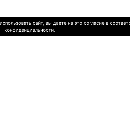
спользовать сайт, вы даете на это согласие в соответ
конфиденциальности.
олетней историей и заслуженной надежной репутацией. Со дн
многие десятки тысяч пар и уже много лет живут в счастли
НЯЕМ СЕРДЦА. И это доказано временем.
МЫ В СОЦ. СЕТЯХ
CLICK4.NE
льзования
-
Мы в Facebook
-
Знакомств
иальность
-
Мы в Twitter
-
Знакомств
SAE
-
Знакомств
ми
и
сайту
НА КАКОМ ЯЗЫКЕ