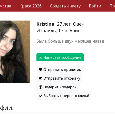
мства
Краса 2026
Создать анкету
Войти
П
Kristina
, 27 лет, Овен
Израиль, Тель Авив
Была больше двух месяцев назад
Написать сообщение
Отправить приветик
Отправить открытку
Подарить подарок
Выбрать с первого клика!
фии: