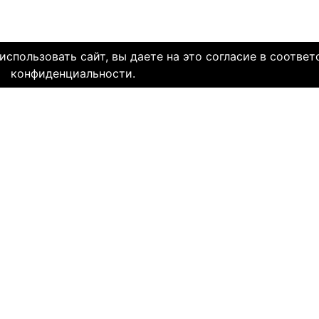
спользовать сайт, вы даете на это согласие в соответ
конфиденциальности.
олетней историей и заслуженной надежной репутацией. Со дн
многие десятки тысяч пар и уже много лет живут в счастли
НЯЕМ СЕРДЦА. И это доказано временем.
МЫ В СОЦ. СЕТЯХ
CLICK4.NE
льзования
-
Мы в Facebook
-
Знакомств
иальность
-
Мы в Twitter
-
Знакомств
SAE
-
Знакомств
ми
и
сайту
НА КАКОМ ЯЗЫКЕ