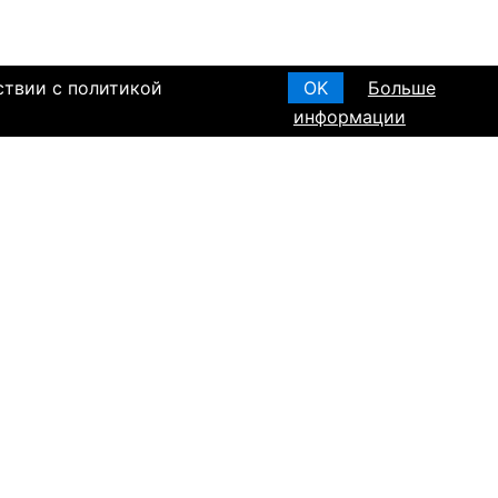
ствии с политикой
OK
Больше
информации
я основания, в
Создать анкету
вом браке и
T ПО РЕГИОНАМ
а в Израиле
а в Канаде
а в Германии