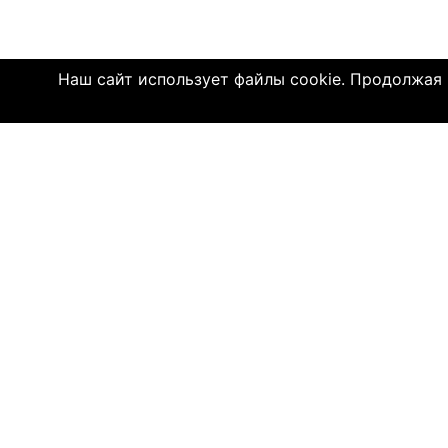
Наш сайт использует файлы cookie. Продолжая и
Click4.co.il - это сайт знакомств с мног
далеком 2004 году, здесь познакомились 
имеют детей. МЫ ДЕЙСТВИТЕЛЬНО СОЕДИ
© 2004—2026 Click4.co.il
О НАС
-
Правила по
-
Конфиденц
-
Политика C
-
Связь с на
-
О компани
-
Помощь по 