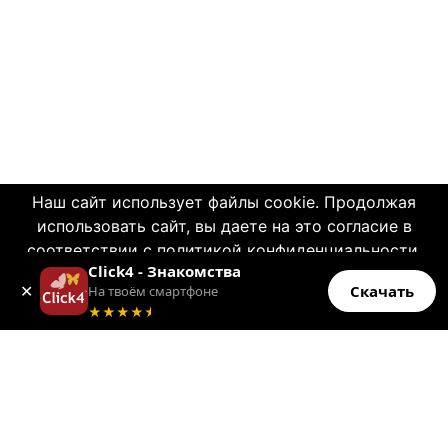
Наш сайт использует файлы cookie. Продолжая
использовать сайт, вы даете на это согласие в
соответствии с политикой конфиденциальности.
Click4 - Знакомства
OK
✕
Click4.co.il - это сайт знакомств с многолетней
Скачать
На твоём смартфоне
Больше информации
★★★★
★
историей и заслуженной надежной
репутацией. Со дня основания, в далеком
2004 году, здесь познакомились многие
десятки тысяч пар и уже много лет живут в
счастливом браке и имеют детей. МЫ
ДЕЙСТВИТЕЛЬНО СОЕДИНЯЕМ СЕРДЦА. И это