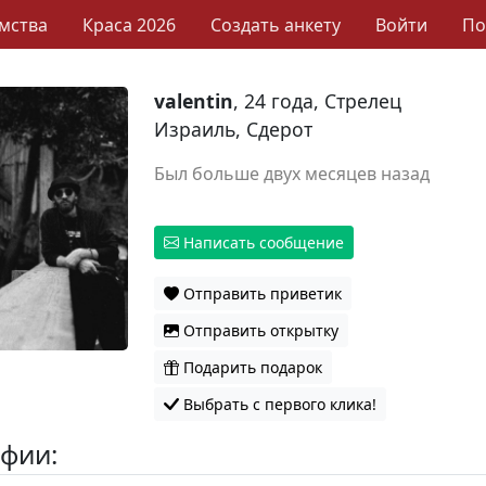
мства
Краса 2026
Создать анкету
Войти
П
valentin
, 24 года, Стрелец
Израиль, Сдерот
Был больше двух месяцев назад
Написать сообщение
Отправить приветик
Отправить открытку
Подарить подарок
Выбрать с первого клика!
фии: