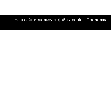
Наш сайт использует файлы cookie. Продолжая и
Click4.co.il - это сайт знакомств с мног
далеком 2004 году, здесь познакомились 
имеют детей. МЫ ДЕЙСТВИТЕЛЬНО СОЕДИ
© 2004—2026 Click4.co.il
О НАС
-
Правила по
-
Конфиденц
-
Политика C
-
Связь с на
-
О компани
-
Помощь по 