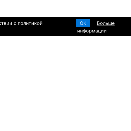
ствии с политикой
OK
Больше
информации
я основания, в
Создать анкету
вом браке и
T ПО РЕГИОНАМ
а в Израиле
а в Канаде
а в Германии