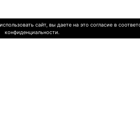
спользовать сайт, вы даете на это согласие в соответ
конфиденциальности.
олетней историей и заслуженной надежной репутацией. Со дн
многие десятки тысяч пар и уже много лет живут в счастли
НЯЕМ СЕРДЦА. И это доказано временем.
МЫ В СОЦ. СЕТЯХ
CLICK4.NE
льзования
-
Мы в Facebook
-
Знакомств
иальность
-
Мы в Twitter
-
Знакомств
SAE
-
Знакомств
ми
и
сайту
НА КАКОМ ЯЗЫКЕ