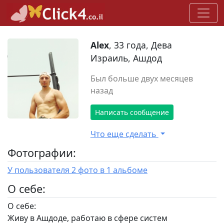
Alex
, 33 года, Дева
Израиль, Ашдод
Был больше двух месяцев
назад
Написать сообщение
Что еще сделать
Фотографии:
У пользователя 2 фото в 1 альбоме
O себе:
О себе:
Живу в Ашдоде, работаю в сфере систем