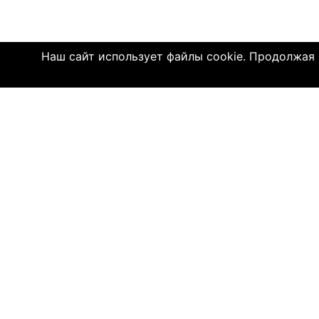
Наш сайт использует файлы cookie. Продолжая и
Click4.co.il - это сайт знакомств с мног
далеком 2004 году, здесь познакомились 
имеют детей. МЫ ДЕЙСТВИТЕЛЬНО СОЕДИ
© 2004—2026 Click4.co.il
О НАС
-
Правила по
-
Конфиденц
-
Политика C
-
Связь с на
-
О компани
-
Помощь по 