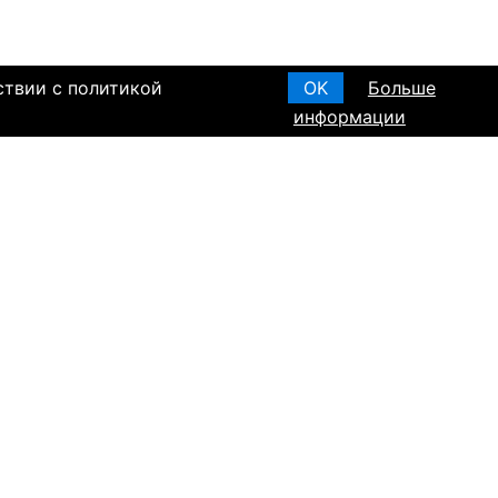
ствии с политикой
OK
Больше
информации
я основания, в
Создать анкету
вом браке и
T ПО РЕГИОНАМ
а в Израиле
а в Канаде
а в Германии