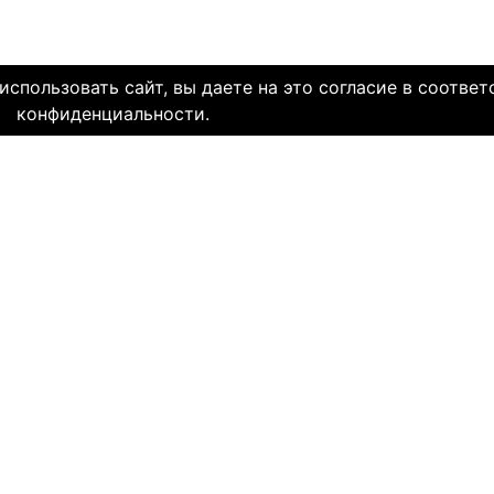
спользовать сайт, вы даете на это согласие в соответ
конфиденциальности.
олетней историей и заслуженной надежной репутацией. Со дн
многие десятки тысяч пар и уже много лет живут в счастли
НЯЕМ СЕРДЦА. И это доказано временем.
МЫ В СОЦ. СЕТЯХ
CLICK4.NE
льзования
-
Мы в Facebook
-
Знакомств
иальность
-
Мы в Twitter
-
Знакомств
SAE
-
Знакомств
ми
и
сайту
НА КАКОМ ЯЗЫКЕ