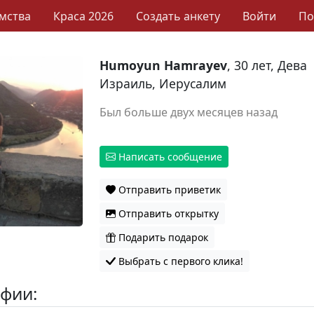
мства
Краса 2026
Создать анкету
Войти
П
Humoyun Hamrayev
, 30 лет, Дева
Израиль, Иерусалим
Был больше двух месяцев назад
Написать сообщение
Отправить приветик
Отправить открытку
Подарить подарок
Выбрать с первого клика!
фии: