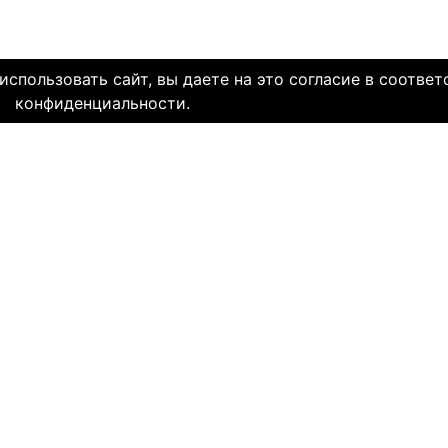
спользовать сайт, вы даете на это согласие в соответ
конфиденциальности.
олетней историей и заслуженной надежной репутацией. Со дн
многие десятки тысяч пар и уже много лет живут в счастли
НЯЕМ СЕРДЦА. И это доказано временем.
МЫ В СОЦ. СЕТЯХ
CLICK4.NE
льзования
-
Мы в Facebook
-
Знакомств
иальность
-
Мы в Twitter
-
Знакомств
SAE
-
Знакомств
ми
и
сайту
НА КАКОМ ЯЗЫКЕ