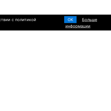
ствии с политикой
OK
Больше
информации
я основания, в
Создать анкету
вом браке и
T ПО РЕГИОНАМ
а в Израиле
а в Канаде
а в Германии