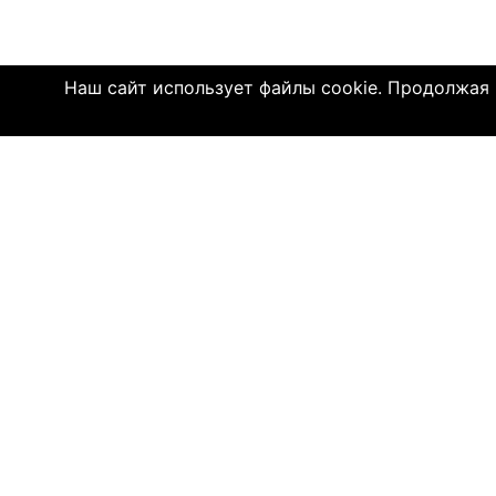
Наш сайт использует файлы cookie. Продолжая и
Click4.co.il - это сайт знакомств с мног
далеком 2004 году, здесь познакомились 
имеют детей. МЫ ДЕЙСТВИТЕЛЬНО СОЕДИ
© 2004—2026 Click4.co.il
О НАС
-
Правила по
-
Конфиденц
-
Политика C
-
Связь с на
-
О компани
-
Помощь по 