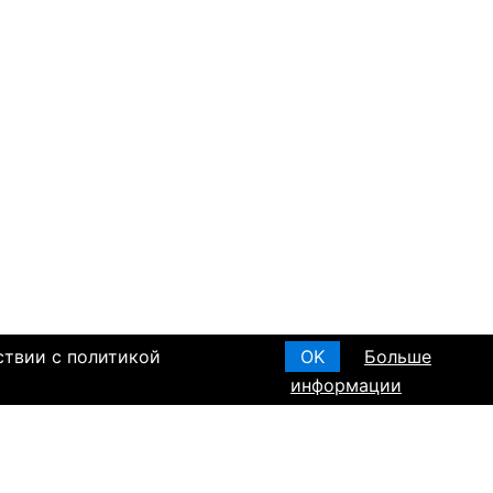
ствии с политикой
OK
Больше
информации
я основания, в
Создать анкету
вом браке и