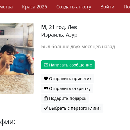
мства
Краса 2026
Создать анкету
Войти
П
M
, 21 год, Лев
Израиль, Азур
Был больше двух месяцев назад
Написать сообщение
Отправить приветик
Отправить открытку
Подарить подарок
Выбрать с первого клика!
фии: