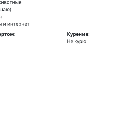
животные
ушаю)
я
 и интернет
ортом
:
Курение
:
Не курю