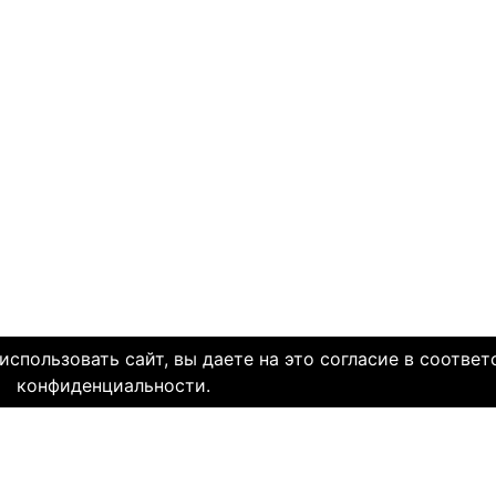
спользовать сайт, вы даете на это согласие в соответ
конфиденциальности.
олетней историей и заслуженной надежной репутацией. Со дн
многие десятки тысяч пар и уже много лет живут в счастли