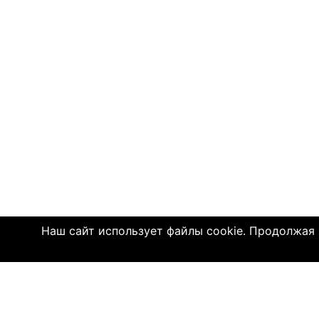
Наш сайт использует файлы cookie. Продолжая и
Click4.co.il - это сайт знакомств с мног
далеком 2004 году, здесь познакомились 