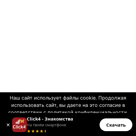
Наш сайт использует файлы cookie. Продолжая
использовать сайт, вы даете на это согласие в
соответствии с политикой конфиденциальности.
Click4 - Знакомства
OK
✕
Click4.co.il - это сайт знакомств с многолетней
Скачать
На твоём смартфоне
Больше информации
★★★★
★
историей и заслуженной надежной