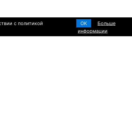
ствии с политикой
OK
Больше
информации
я основания, в
Создать анкету
вом браке и
T ПО РЕГИОНАМ
а в Израиле
а в Канаде
а в Германии