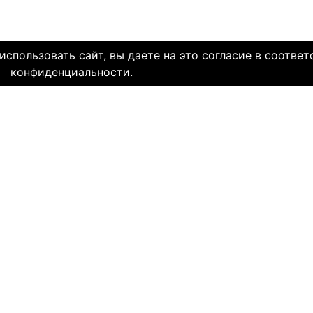
спользовать сайт, вы даете на это согласие в соответ
конфиденциальности.
олетней историей и заслуженной надежной репутацией. Со дн
многие десятки тысяч пар и уже много лет живут в счастли
НЯЕМ СЕРДЦА. И это доказано временем.
МЫ В СОЦ. СЕТЯХ
CLICK4.NE
льзования
-
Мы в Facebook
-
Знакомств
иальность
-
Мы в Twitter
-
Знакомств
SAE
-
Знакомств
ми
и
сайту
НА КАКОМ ЯЗЫКЕ