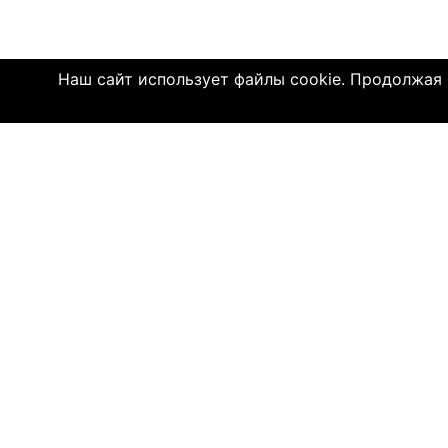
Наш сайт использует файлы cookie. Продолжая и
Click4.co.il - это сайт знакомств с мног
далеком 2004 году, здесь познакомились 
имеют детей. МЫ ДЕЙСТВИТЕЛЬНО СОЕДИ
© 2004—2026 Click4.co.il
О НАС
-
Правила по
-
Конфиденц
-
Политика C
-
Связь с на
-
О компани
-
Помощь по 