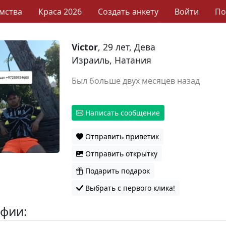
мства
Краса 2026
Создать анкету
Войти
П
Victor
, 29 лет, Дева
Израиль, Натания
Был больше двух месяцев назад
Написать сообщение
Отправить приветик
Отправить открытку
Подарить подарок
Выбрать с первого клика!
фии: