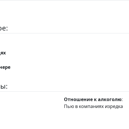
е:
дях
нере
ы:
Отношение к алкоголю
:
Пью в компаниях изредка