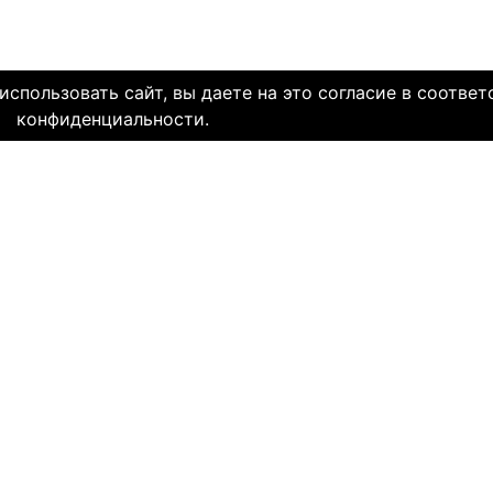
спользовать сайт, вы даете на это согласие в соответ
конфиденциальности.
олетней историей и заслуженной надежной репутацией. Со дн
многие десятки тысяч пар и уже много лет живут в счастли
НЯЕМ СЕРДЦА. И это доказано временем.
МЫ В СОЦ. СЕТЯХ
CLICK4.NE
льзования
-
Мы в Facebook
-
Знакомств
иальность
-
Мы в Twitter
-
Знакомств
SAE
-
Знакомств
ми
и