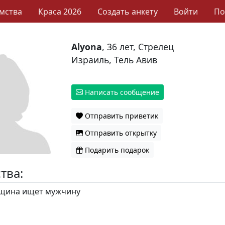
мства
Краса 2026
Создать анкету
Войти
П
Alyona
, 36 лет, Стрелец
Израиль, Тель Авив
Написать сообщение
Отправить приветик
Отправить открытку
Подарить подарок
тва:
ина ищет мужчину