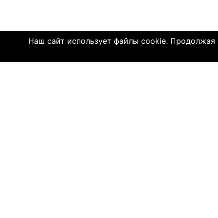
Наш сайт использует файлы cookie. Продолжая и
Click4.co.il - это сайт знакомств с мног
далеком 2004 году, здесь познакомились 
имеют детей. МЫ ДЕЙСТВИТЕЛЬНО СОЕДИ
© 2004—2026 Click4.co.il
О НАС
-
Правила по
-
Конфиденц
-
Политика C
-
Связь с на
-
О компани