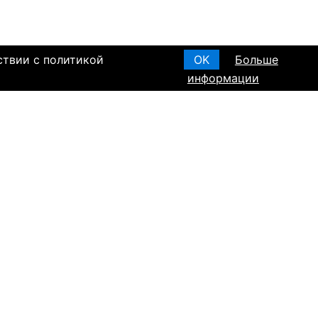
ствии с политикой
OK
Больше
информации
я основания, в
Создать анкету
вом браке и
T ПО РЕГИОНАМ
а в Израиле
а в Канаде
а в Германии