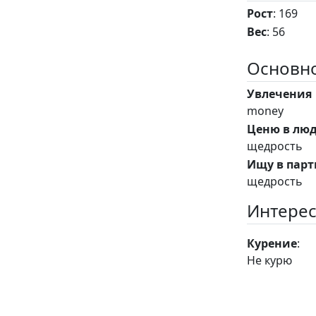
Рост
: 169
Вес
: 56
Основно
Увлечения
money
Ценю в лю
щедрость
Ищу в парт
щедрость
Интерес
Курение
:
Не курю