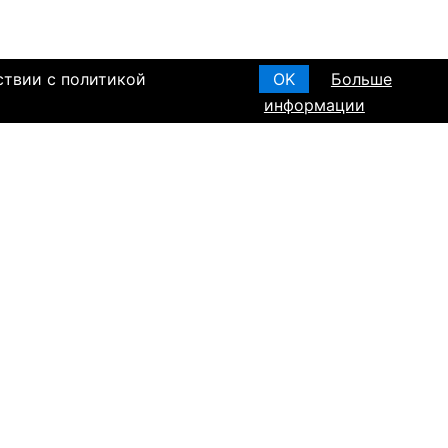
ствии с политикой
OK
Больше
информации
я основания, в
Создать анкету
вом браке и
T ПО РЕГИОНАМ
а в Израиле
а в Канаде
а в Германии