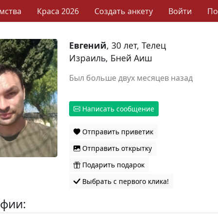
мства
Краса 2026
Создать анкету
Войти
П
Евгений
, 30 лет, Телец
Израиль, Бней Аиш
Был больше двух месяцев назад
Написать сообщение
Отправить приветик
Отправить открытку
Подарить подарок
Выбрать с первого клика!
фии: