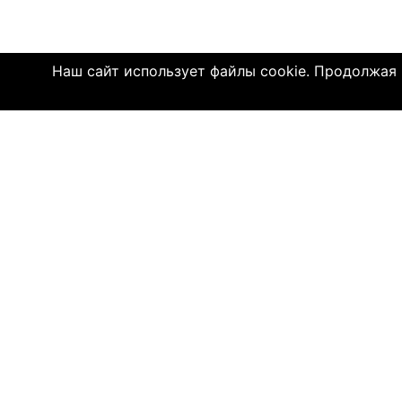
Наш сайт использует файлы cookie. Продолжая и
Click4.co.il - это сайт знакомств с мног
далеком 2004 году, здесь познакомились 
имеют детей. МЫ ДЕЙСТВИТЕЛЬНО СОЕДИ
© 2004—2026 Click4.co.il
О НАС
-
Правила по
-
Конфиденц
-
Политика C
-
Связь с на
-
О компани
-
Помощь по 