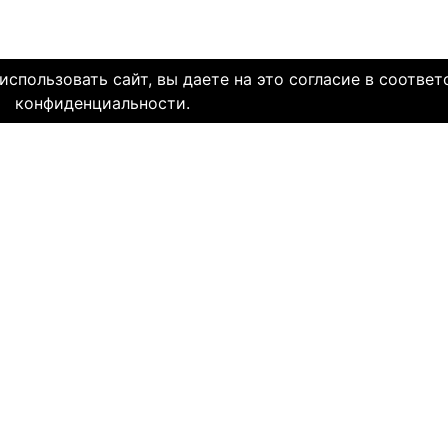
спользовать сайт, вы даете на это согласие в соответ
конфиденциальности.
олетней историей и заслуженной надежной репутацией. Со дн
многие десятки тысяч пар и уже много лет живут в счастли
НЯЕМ СЕРДЦА. И это доказано временем.
МЫ В СОЦ. СЕТЯХ
CLICK4.NE
льзования
-
Мы в Facebook
-
Знакомств
иальность
-
Мы в Twitter
-
Знакомств
SAE
-
Знакомств
ми
и
сайту
НА КАКОМ ЯЗЫКЕ