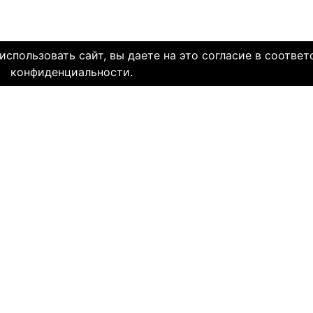
спользовать сайт, вы даете на это согласие в соответ
конфиденциальности.
олетней историей и заслуженной надежной репутацией. Со дн
многие десятки тысяч пар и уже много лет живут в счастли
НЯЕМ СЕРДЦА. И это доказано временем.
МЫ В СОЦ. СЕТЯХ
CLICK4.NE
льзования
-
Мы в Facebook
-
Знакомств
иальность
-
Мы в Twitter
-
Знакомств
SAE
-
Знакомств
ми
и
сайту
НА КАКОМ ЯЗЫКЕ