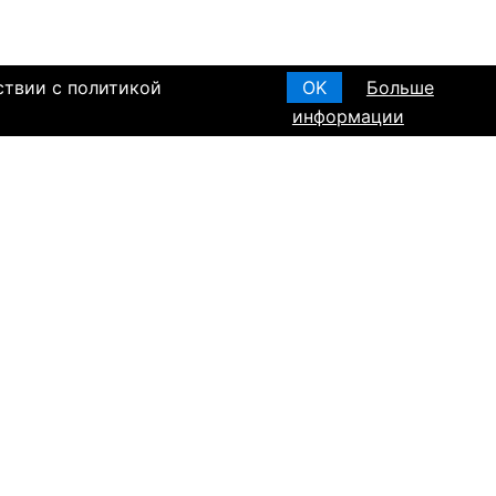
ствии с политикой
OK
Больше
информации
я основания, в
Создать анкету
вом браке и
T ПО РЕГИОНАМ
а в Израиле
а в Канаде
а в Германии