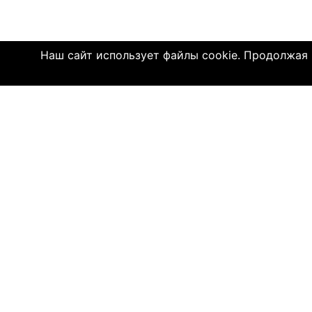
Наш сайт использует файлы cookie. Продолжая и
Click4.co.il - это сайт знакомств с мног
далеком 2004 году, здесь познакомились 
имеют детей. МЫ ДЕЙСТВИТЕЛЬНО СОЕДИ
© 2004—2026 Click4.co.il
О НАС
-
Правила по
-
Конфиденц
-
Политика C
-
Связь с на
-
О компани
-
Помощь по 