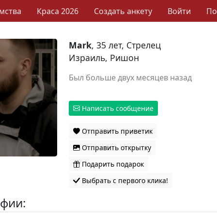
мства
Краса 2026
Создать анкету
Войти
П
Mark
, 35 лет, Стрелец
Израиль, Ришон
Был больше двух месяцев назад
Написать сообщение
Отправить приветик
Отправить открытку
Подарить подарок
Выбрать с первого клика!
фии: