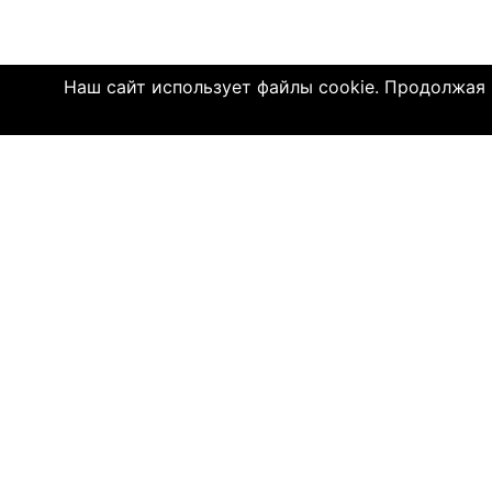
Наш сайт использует файлы cookie. Продолжая и
Click4.co.il - это сайт знакомств с мног
далеком 2004 году, здесь познакомились 
имеют детей. МЫ ДЕЙСТВИТЕЛЬНО СОЕДИ
© 2004—2026 Click4.co.il
О НАС
-
Правила по
-
Конфиденц
-
Политика C
-
Связь с на
-
О компани
-
Помощь по 