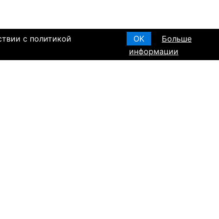
ствии с политикой
OK
Больше
информации
я основания, в
Создать анкету
вом браке и
T ПО РЕГИОНАМ
а в Израиле
а в Канаде
а в Германии