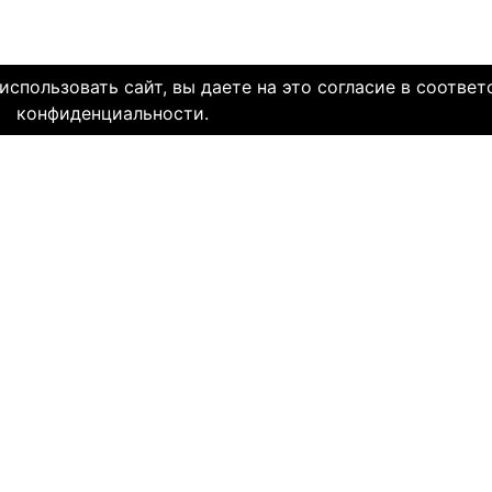
спользовать сайт, вы даете на это согласие в соответ
конфиденциальности.
олетней историей и заслуженной надежной репутацией. Со дн
многие десятки тысяч пар и уже много лет живут в счастли
НЯЕМ СЕРДЦА. И это доказано временем.
МЫ В СОЦ. СЕТЯХ
CLICK4.NE
льзования
-
Мы в Facebook
-
Знакомств
иальность
-
Мы в Twitter
-
Знакомств
SAE
-
Знакомств
ми
и
сайту
НА КАКОМ ЯЗЫКЕ