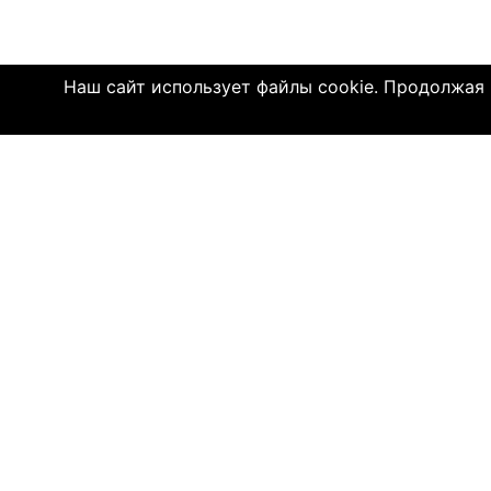
Наш сайт использует файлы cookie. Продолжая и
Click4.co.il - это сайт знакомств с мног
далеком 2004 году, здесь познакомились 
имеют детей. МЫ ДЕЙСТВИТЕЛЬНО СОЕДИ
© 2004—2026 Click4.co.il
О НАС
-
Правила по
-
Конфиденц
-
Политика C
-
Связь с на
-
О компани
-
Помощь по 