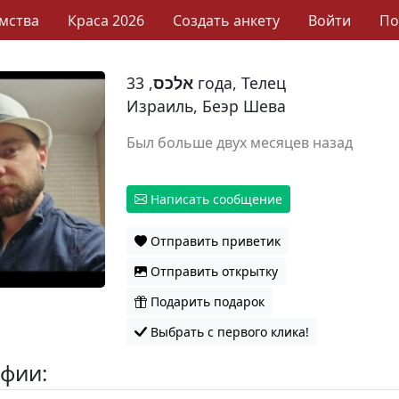
мства
Краса 2026
Создать анкету
Войти
П
אלכס
, 33 года, Телец
Израиль, Беэр Шева
Был больше двух месяцев назад
Написать сообщение
Отправить приветик
Отправить открытку
Подарить подарок
Выбрать с первого клика!
фии: