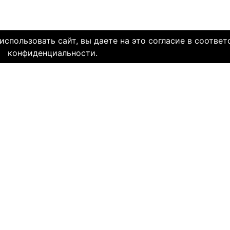
спользовать сайт, вы даете на это согласие в соответ
конфиденциальности.
олетней историей и заслуженной надежной репутацией. Со дн
многие десятки тысяч пар и уже много лет живут в счастли
НЯЕМ СЕРДЦА. И это доказано временем.
МЫ В СОЦ. СЕТЯХ
CLICK4.NE
льзования
-
Мы в Facebook
-
Знакомств
иальность
-
Мы в Twitter
-
Знакомств
SAE
-
Знакомств
ми
и
сайту
НА КАКОМ ЯЗЫКЕ