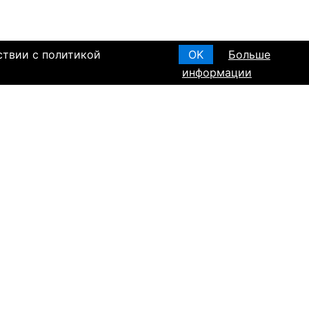
ствии с политикой
OK
Больше
информации
я основания, в
Создать анкету
вом браке и
T ПО РЕГИОНАМ
а в Израиле
а в Канаде
а в Германии