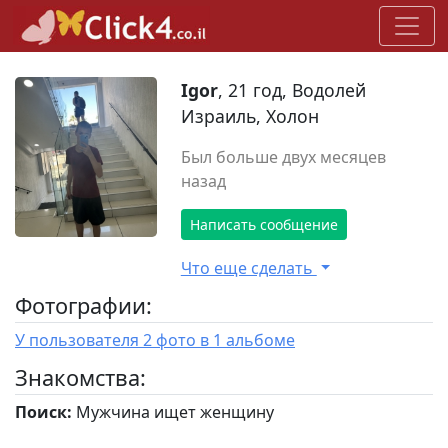
Igor
, 21 год, Водолей
Израиль, Холон
Был больше двух месяцев
назад
Написать сообщение
Что еще сделать
Фотографии:
У пользователя 2 фото в 1 альбоме
Знакомства:
Поиск:
Мужчина ищет женщину