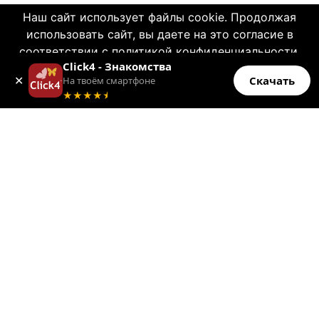
Наш сайт использует файлы cookie. Продолжая
использовать сайт, вы даете на это согласие в
соответствии с политикой конфиденциальности.
Click4 - Знакомства
OK
✕
Click4.co.il - это сайт знакомств с многолетней
Скачать
На твоём смартфоне
Больше информации
★★★★
★
историей и заслуженной надежной
репутацией. Со дня основания, в далеком
2004 году, здесь познакомились многие
десятки тысяч пар и уже много лет живут в
счастливом браке и имеют детей. МЫ
ДЕЙСТВИТЕЛЬНО СОЕДИНЯЕМ СЕРДЦА. И это
доказано временем.
Создать анкету