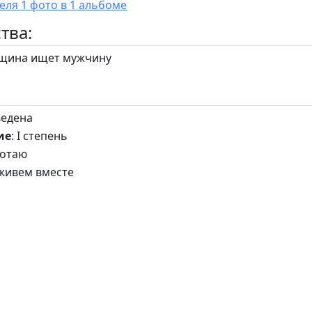
У пользователя 1 фото в 1 альбоме
тва:
ина ищет мужчину
ведена
ие
: I степень
ботаю
, живем вместе