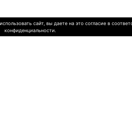
спользовать сайт, вы даете на это согласие в соответ
конфиденциальности.
олетней историей и заслуженной надежной репутацией. Со дн
многие десятки тысяч пар и уже много лет живут в счастли
НЯЕМ СЕРДЦА. И это доказано временем.
МЫ В СОЦ. СЕТЯХ
CLICK4.NE
льзования
-
Мы в Facebook
-
Знакомств
иальность
-
Мы в Twitter
-
Знакомств
SAE
-
Знакомств
ми
и
сайту
НА КАКОМ ЯЗЫКЕ