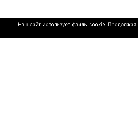
Наш сайт использует файлы cookie. Продолжая и
Click4.co.il - это сайт знакомств с мног
далеком 2004 году, здесь познакомились 
имеют детей. МЫ ДЕЙСТВИТЕЛЬНО СОЕДИ
© 2004—2026 Click4.co.il
О НАС
-
Правила по
-
Конфиденц
-
Политика C
-
Связь с на
-
О компани
-
Помощь по 