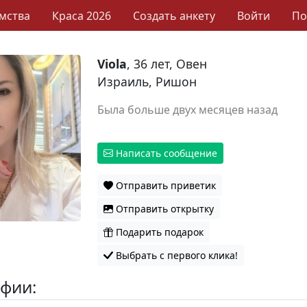
мства
Краса 2026
Создать анкету
Войти
П
Viola
, 36 лет, Овен
Израиль, Ришон
Была больше двух месяцев назад
Написать сообщение
Отправить приветик
Отправить открытку
Подарить подарок
Выбрать с первого клика!
фии: