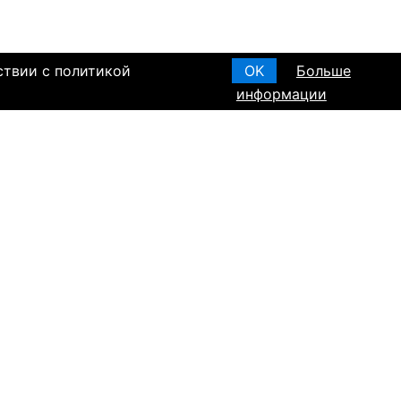
ствии с политикой
OK
Больше
информации
я основания, в
Создать анкету
вом браке и
T ПО РЕГИОНАМ
а в Израиле
а в Канаде
а в Германии