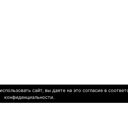
спользовать сайт, вы даете на это согласие в соответ
конфиденциальности.
олетней историей и заслуженной надежной репутацией. Со дн
многие десятки тысяч пар и уже много лет живут в счастли
НЯЕМ СЕРДЦА. И это доказано временем.