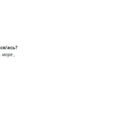
бодного времени, чем бы я занялся/ась?
 море ,