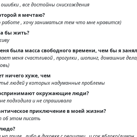
все ошибки , все достойны снисхождения
которой я мечтаю?
 работе , хочу заниматься тем что мне нравится)
Где я хотел/а бы жить?
живу
Если бы у меня была масса сво
ает меня счастливой , прогулки , шопинг, домашние дела,
овь)
ет ничего хуже, чем
тьё людей у которых надуманные проблемы
Как меня воспринимают окружающие люди?
 не подходила и не спрашивала
антическое приключение в моей жизни?
т об этом писать
людо?
а гриле , либо в духовке с овощами , и сок яблоко/лимон