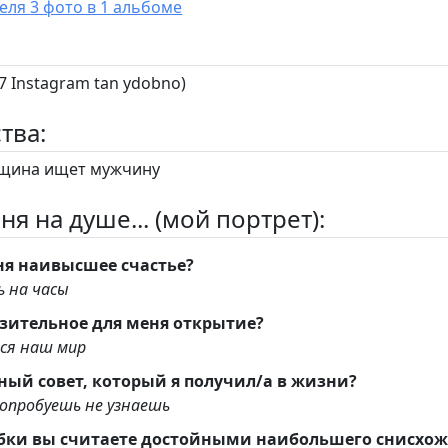
У пользователя 3 фото в 1 альбоме
 Instagram tan ydobno)
тва:
ина ищет мужчину
ня на душе... (мой портрет):
ня наивысшее счастье?
 на часы
зительное для меня открытие?
лся наш мир
ый совет, который я получил/а в жизни?
попробуешь не узнаешь
бки вы считаете достойными наибольшего снисхо