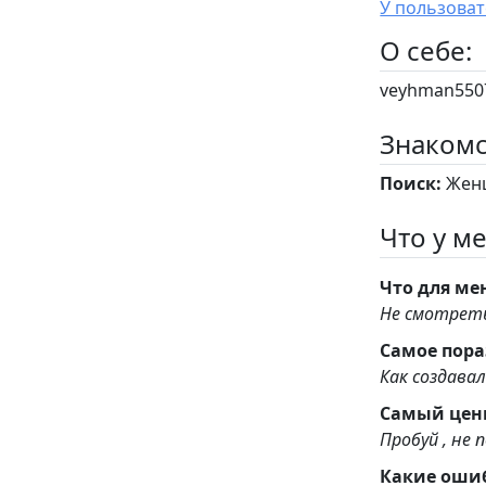
O себе:
veyhman5507
Знакомс
Поиск:
Женщ
Что у ме
Что для ме
Не смотреть
Самое пора
Как создава
Самый ценн
Пробуй , не 
Какие оши