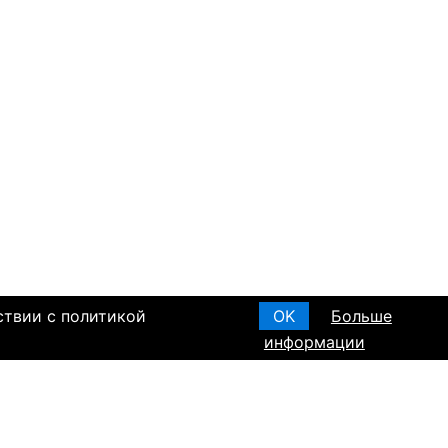
ствии с политикой
OK
Больше
информации
я основания, в
Создать анкету
вом браке и