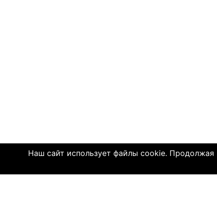
Наш сайт использует файлы cookie. Продолжая и
Click4.co.il - это сайт знакомств с мног
далеком 2004 году, здесь познакомились 
имеют детей. МЫ ДЕЙСТВИТЕЛЬНО СОЕДИ