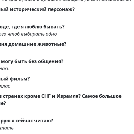
ый исторический персонаж?
роде, где я люблю бывать?
ого чтоб выбирать одно
меня домашние животные?
я могу быть без общения?
лась
мый фильм?
тлас
ольшое
ие?
орую я сейчас читаю?
итать