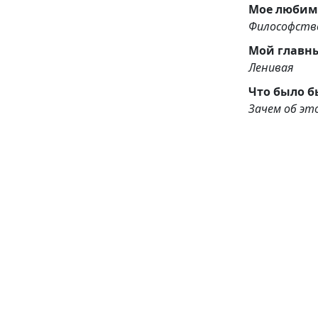
Мое любим
Философств
Мой главн
Ленивая
Что было б
Зачем об эт