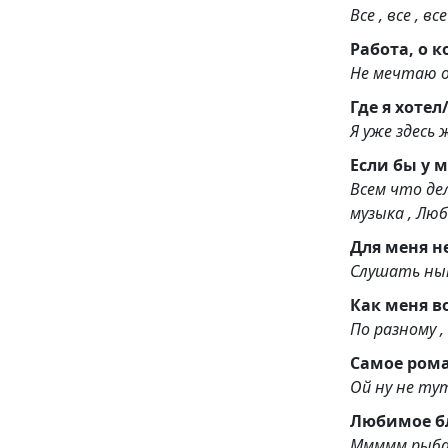
Все , все , 
Работа, о 
Не мечтаю о
Я уже здесь 
Всем что дел
музыка , Люб
Для меня н
Слушать ны
По разному ,
Самое ром
Ой ну не ту
Любимое б
Ммммм рыба н