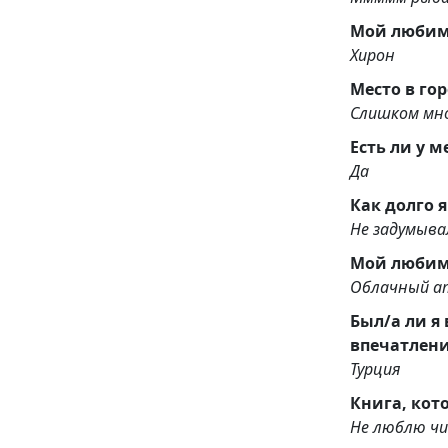
Мой любим
Хирон
Место в го
Слишком мн
Есть ли у 
Да
Как долго 
Не задумыва
Мой люби
Облачный а
Был/а ли я в странах кроме СНГ и Израиля? Самое б
впечатлен
Турция
Книга, кот
Не люблю ч