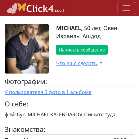
MICHAEL
, 50 лет, Овен
Израиль, Ашдод
Написать сообщение
Что еще сделать
Фотографии:
У пользователя 5 фото в 1 альбоме
O себе:
фейсбук- MICHAEL KALENDAROV-Пишите туда
Знакомства: