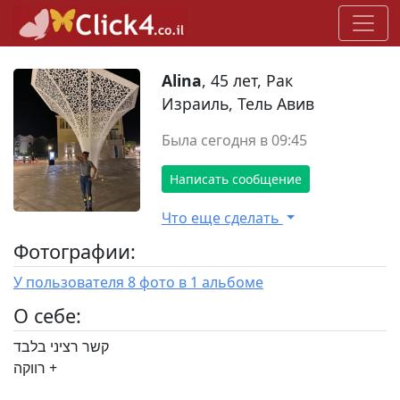
Alina
, 45 лет, Рак
Израиль, Тель Авив
Была сегодня в 09:45
Написать сообщение
Что еще сделать
Фотографии:
У пользователя 8 фото в 1 альбоме
O себе:
קשר רציני בלבד
רווקה +