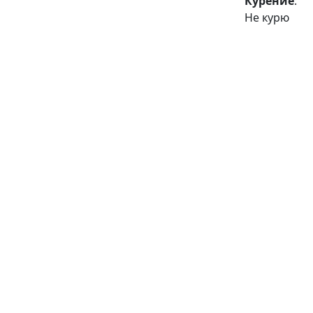
Курение
:
Не курю