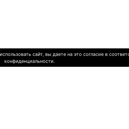
спользовать сайт, вы даете на это согласие в соответ
конфиденциальности.
олетней историей и заслуженной надежной репутацией. Со дн
многие десятки тысяч пар и уже много лет живут в счастли
НЯЕМ СЕРДЦА. И это доказано временем.
МЫ В СОЦ. СЕТЯХ
CLICK4.NE
льзования
-
Мы в Facebook
-
Знакомств