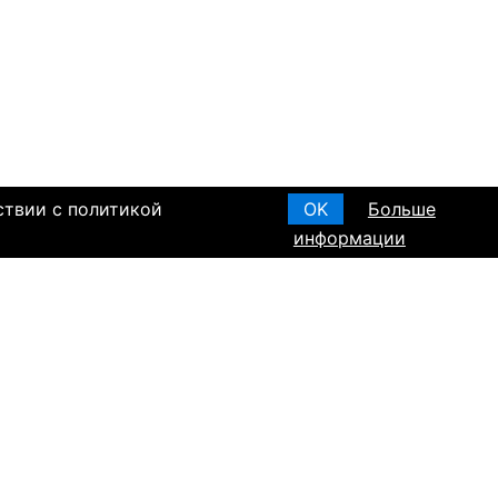
ствии с политикой
OK
Больше
информации
я основания, в
Создать анкету
вом браке и
T ПО РЕГИОНАМ
а в Израиле