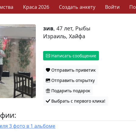
мства
Краса 2026
Создать анкету
Войти
П
зив
, 47 лет, Рыбы
Израиль, Хайфа
Написать сообщение
Отправить приветик
Отправить открытку
Подарить подарок
Выбрать с первого клика!
фии:
У пользователя 3 фото в 1 альбоме