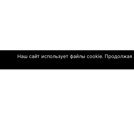
Наш сайт использует файлы cookie. Продолжая и
Click4.co.il - это сайт знакомств с мног
далеком 2004 году, здесь познакомились 
имеют детей. МЫ ДЕЙСТВИТЕЛЬНО СОЕДИ
© 2004—2026 Click4.co.il
О НАС
-
Правила по