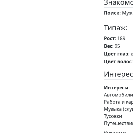
Знакомс
Поиск:
Мужч
Типаж:
Рост
: 189
Вес
: 95
Цвет глаз
: 
Цвет волос
Интерес
Интересы
:
Автомобил
Работа и ка
Музыка (сл
Тусовки
Путешестви