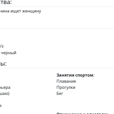
тва:
ина ищет женщину
к/з
: черный
ы:
Занятия спортом
:
и
Плавание
рьера
Прогулки
ушаю)
Бег
я