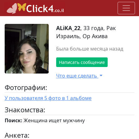
ALiKA_22
, 33 года, Рак
Израиль, Ор Акива
Была больше месяца назад
Написать сообщение
Что еще сделать
Фотографии:
У пользователя 5 фото в 1 альбоме
Знакомства:
Поиск:
Женщина ищет мужчину
Анкета: