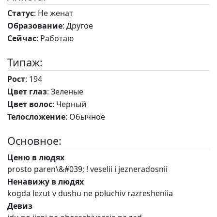
Статус
: Не женат
Образование
: Другое
Сейчас
: Работаю
Типаж:
Рост
: 194
Цвет глаз
: Зеленые
Цвет волос
: Черный
Телосложение
: Обычное
Основное:
Ценю в людях
prosto paren\&#039; ! veselii i jezneradosnii
Ненавижу в людях
kogda lezut v dushu ne poluchiv razresheniia
Девиз