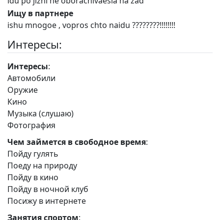
idu po jizni ne oborachivaesia na zad
Ищу в партнере
ishu mnogoe , vopros chto naidu ????????!!!!!!!!
Интересы:
Интересы
:
Автомобили
Оружие
Кино
Музыка (слушаю)
Фотография
Чем займется в свободное время
:
Пойду гулять
Поеду на природу
Пойду в кино
Пойду в ночной клуб
Посижу в интернете
Занятия спортом
: