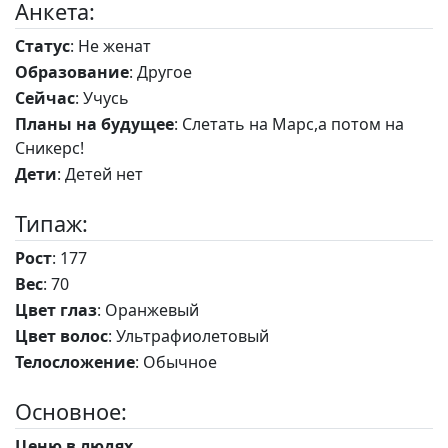
Анкета:
Статус
: Не женат
Образование
: Другое
Сейчас
: Учусь
Планы на будущее
: Слетать на Марс,а потом на
Сникерс!
Дети
: Детей нет
Типаж:
Рост
: 177
Вес
: 70
Цвет глаз
: Оранжевый
Цвет волос
: Ультрафиолетовый
Телосложение
: Обычное
Основное:
Ценю в людях