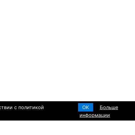
ствии с политикой
OK
Больше
информации
я основания, в
Создать анкету