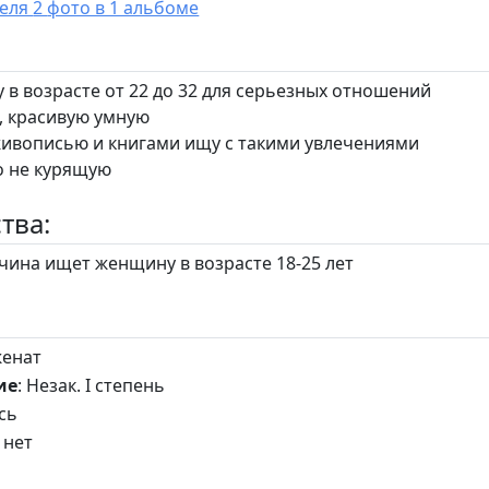
У пользователя 2 фото в 1 альбоме
 в возрасте от 22 до 32 для серьезных отношений
, красивую умную
живописью и книгами ищу с такими увлечениями
о не курящую
тва:
ина ищет женщину в возрасте 18-25 лет
женат
ие
: Незак. I степень
усь
 нет