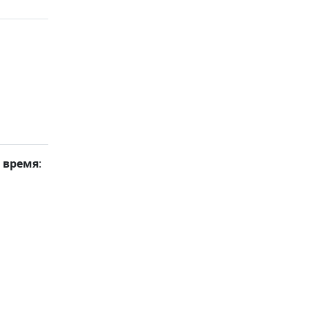
 время
: