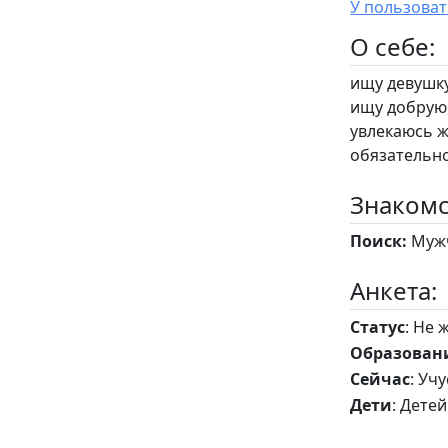
O себе:
ищу девушку
ищу добрую
увлекаюсь 
обязательн
Знакомс
Поиск:
Мужч
Анкета:
Статус
: Не 
Образован
Сейчас
: Уч
Дети
: Детей